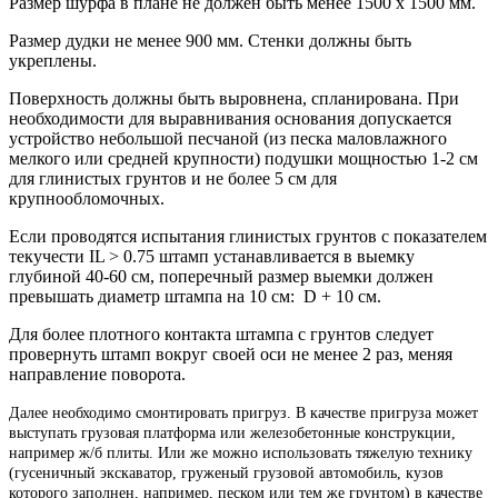
Размер шурфа в плане не должен быть менее 1500 х 1500 мм.
Размер дудки не менее 900 мм. Стенки должны быть
укреплены.
Поверхность должны быть выровнена, спланирована. При
необходимости для выравнивания основания допускается
устройство небольшой песчаной (из песка маловлажного
мелкого или средней крупности) подушки мощностью 1-2 см
для глинистых грунтов и не более 5 см для
крупнообломочных.
Если проводятся испытания глинистых грунтов с показателем
текучести IL > 0.75 штамп устанавливается в выемку
глубиной 40-60 см, поперечный размер выемки должен
превышать диаметр штампа на 10 см: D + 10 см.
Для более плотного контакта штампа с грунтов следует
провернуть штамп вокруг своей оси не менее 2 раз, меняя
направление поворота.
Далее необходимо смонтировать пригруз. В качестве пригруза может
выступать грузовая платформа или железобетонные конструкции,
например ж/б плиты. Или же можно использовать тяжелую технику
(гусеничный экскаватор, груженый грузовой автомобиль, кузов
которого заполнен, например, песком или тем же грунтом) в качестве