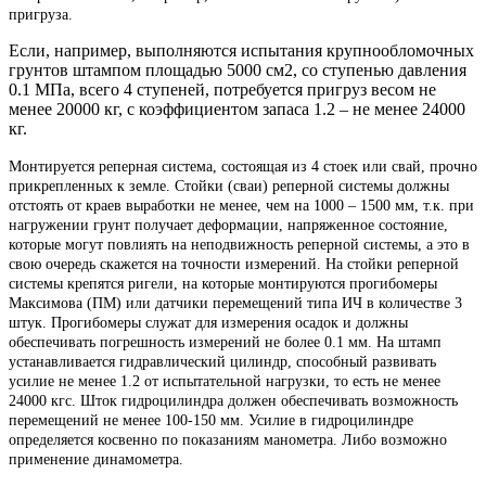
пригруза.
Если, например, выполняются испытания крупнообломочных
грунтов штампом площадью 5000 см2, со ступенью давления
0.1 МПа, всего 4 ступеней, потребуется пригруз весом не
менее 20000 кг, с коэффициентом запаса 1.2 – не менее 24000
кг.
Монтируется реперная система, состоящая из 4 стоек или свай, прочно
прикрепленных к земле. Стойки (сваи) реперной системы должны
отстоять от краев выработки не менее, чем на 1000 – 1500 мм, т.к. при
нагружении грунт получает деформации, напряженное состояние,
которые могут повлиять на неподвижность реперной системы, а это в
свою очередь скажется на точности измерений. На стойки реперной
системы крепятся ригели, на которые монтируются прогибомеры
Максимова (ПМ) или датчики перемещений типа ИЧ в количестве 3
штук. Прогибомеры служат для измерения осадок и должны
обеспечивать погрешность измерений не более 0.1 мм. На штамп
устанавливается гидравлический цилиндр, способный развивать
усилие не менее 1.2 от испытательной нагрузки, то есть не менее
24000 кгс. Шток гидроцилиндра должен обеспечивать возможность
перемещений не менее 100-150 мм. Усилие в гидроцилиндре
определяется косвенно по показаниям манометра. Либо возможно
применение динамометра.