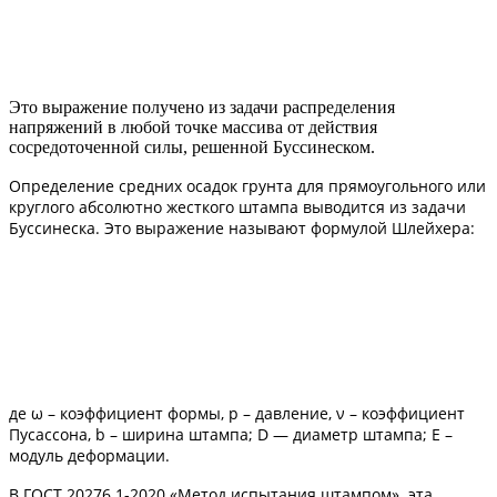
Это выражение получено из задачи распределения
напряжений в любой точке массива от действия
сосредоточенной силы, решенной Буссинеском.
Определение средних осадок грунта для прямоугольного или
круглого абсолютно жесткого штампа выводится из задачи
Буссинеска. Это выражение называют формулой Шлейхера:
де ω – коэффициент формы, p – давление, ν – коэффициент
Пусассона,
b – ширина штампа; D — диаметр штампа; E –
модуль деформации.
В ГОСТ 20276.1-2020 «Метод испытания штампом» эта