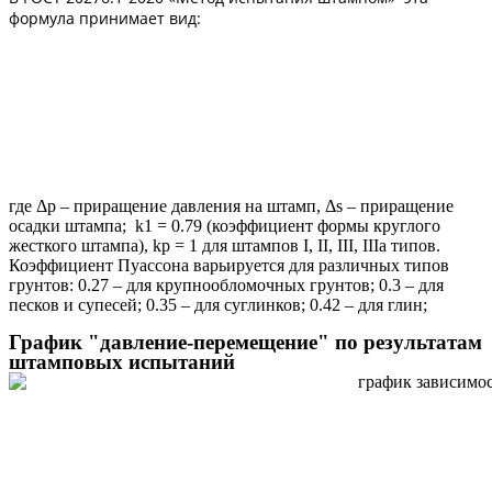
формула принимает вид:
где Δp – приращение давления на штамп, Δs – приращение
осадки штампа; k1 = 0.79 (коэффициент формы круглого
жесткого штампа), kp = 1 для штампов I, II, III, IIIa типов.
Коэффициент Пуассона варьируется для различных типов
грунтов: 0.27 – для крупнообломочных грунтов; 0.3 – для
песков и супесей; 0.35 – для суглинков; 0.42 – для глин;
График "давление-перемещение" по результатам
штамповых испытаний