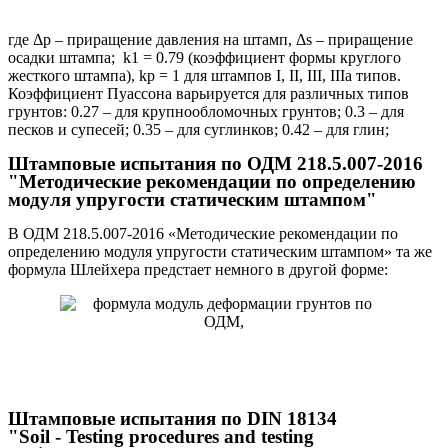
где Δp – приращение давления на штамп, Δs – приращение
осадки штампа; k1 = 0.79 (коэффициент формы круглого
жесткого штампа), kp = 1 для штампов I, II, III, IIIa типов.
Коэффициент Пуассона варьируется для различных типов
грунтов: 0.27 – для крупнообломочных грунтов; 0.3 – для
песков и супесей; 0.35 – для суглинков; 0.42 – для глин;
Штамповые испытания по ОДМ 218.5.007-2016
"Методические рекомендации по определению
модуля упругости статическим штампом"
В ОДМ 218.5.007-2016 «Методические рекомендации по
определению модуля упругости статическим штампом» та же
формула Шлейхера предстает немного в другой форме:
Штамповые испытания по DIN 18134
"Soil - Testing procedures and testing