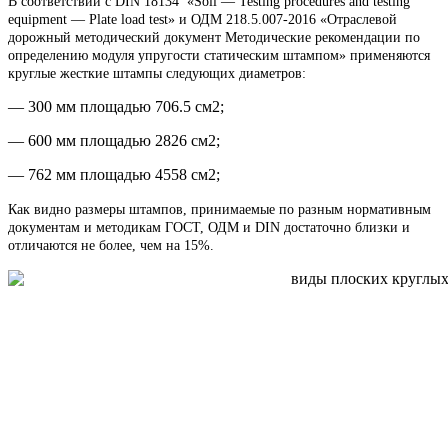
В соответствии с DIN 18134 «Soil — Testing procedures and testing
equipment — Plate load test» и ОДМ 218.5.007-2016 «Отраслевой
дорожный методический документ Методические рекомендации по
определению модуля упругости статическим штампом» применяются
круглые жесткие штампы следующих диаметров:
— 300 мм площадью 706.5 см2;
— 600 мм площадью 2826 см2;
— 762 мм площадью 4558 см2;
Как видно размеры штампов, принимаемые по разным нормативным
документам и методикам ГОСТ, ОДМ и DIN достаточно близки и
отличаются не более, чем на 15%.