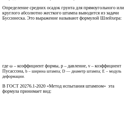
Определение средних осадок грунта для прямоугольного или
круглого абсолютно жесткого штампа выводится из задачи
Буссинеска. Это выражение называют формулой Шлейхера:
где ω – коэффициент формы, p – давление, ν – коэффициент
Пусассона,
b – ширина штампа; D — диаметр штампа; E – модуль
деформации.
В ГОСТ 20276.1-2020 «Метод испытания штампом» эта
формула принимает вид: