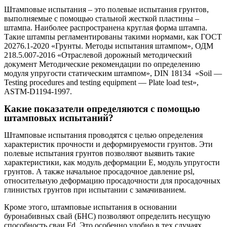
Штамповые испытания – это полевые испытания грунтов,
выполняемые с помощью стальной жесткой пластины –
штампа. Наиболее распространена круглая форма штампа.
Такие штампы регламентированы такими нормами, как ГОСТ
20276.1-2020 «Грунты. Методы испытания штампом», ОДМ
218.5.007-2016 «Отраслевой дорожный методический
документ Методические рекомендации по определению
модуля упругости статическим штампом», DIN 18134 «Soil —
Testing procedures and testing equipment — Plate load test»,
ASTM-D1194-1997.
Какие показатели определяются с помощью
штамповых испытаний?
Штамповые испытания проводятся с целью определения
характеристик прочности и деформируемости грунтов. Эти
полевые испытания грунтов позволяют выявить такие
характеристики, как модуль деформации E, модуль упругости
грунтов. А также начальное просадочное давление psl,
относительную деформацию просадочности для просадочных
глинистых грунтов при испытании с замачиванием.
Кроме этого, штамповые испытания в основании
буронабивных свай (БНС) позволяют определить несущую
способность сваи Fd. Это особенно удобно в тех случаях,