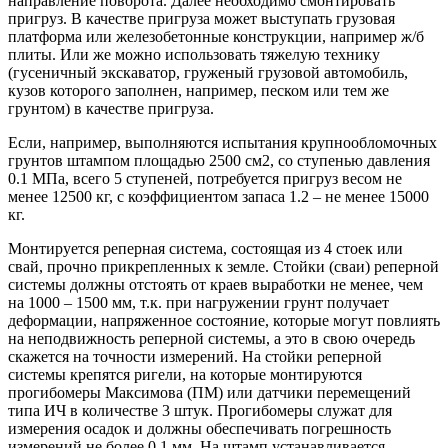
направление поворота. Далее необходимо смонтировать
пригруз. В качестве пригруза может выступать грузовая
платформа или железобетонные конструкции, например ж/б
плиты. Или же можно использовать тяжелую технику
(гусеничный экскаватор, груженый грузовой автомобиль,
кузов которого заполнен, например, песком или тем же
грунтом) в качестве пригруза.
Если, например, выполняются испытания крупнообломочных
грунтов штампом площадью 2500 см2, со ступенью давления
0.1 МПа, всего 5 ступеней, потребуется пригруз весом не
менее 12500 кг, с коэффициентом запаса 1.2 – не менее 15000
кг.
Монтируется реперная система, состоящая из 4 стоек или
свай, прочно прикрепленных к земле. Стойки (сваи) реперной
системы должны отстоять от краев выработки не менее, чем
на 1000 – 1500 мм, т.к. при нагружении грунт получает
деформации, напряженное состояние, которые могут повлиять
на неподвижность реперной системы, а это в свою очередь
скажется на точности измерений. На стойки реперной
системы крепятся ригели, на которые монтируются
прогибомеры Максимова (ПМ) или датчики перемещений
типа ИЧ в количестве 3 штук. Прогибомеры служат для
измерения осадок и должны обеспечивать погрешность
измерений не более 0.1 мм. На штамп устанавливается