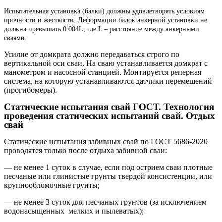
Испытательная установка (балки) должны удовлетворять условиям
прочности и жесткости. Деформации балок анкерной установки не
должна превышать 0.004L, где L – расстояние между анкерными
сваями.
Усилие от домкрата должно передаваться строго по
вертикальной оси сваи. На сваю устанавливается домкрат с
манометром и насосной станцией. Монтируется реперная
система, на которую устанавливаются датчики перемещений
(прогибомеры).
Статические испытания свай ГОСТ. Технология
проведения статических испытаний свай. Отдых
свай
Статические испытания забивных свай по ГОСТ 5686-2020
проводятся только после отдыха забивной сваи:
— не менее 1 суток в случае, если под острием сваи плотные
песчаные или глинистые грунты твердой консистенции, или
крупнообломочные грунты;
— не менее 3 суток для песчаных грунтов (за исключением
водонасыщенных мелких и пылеватых);