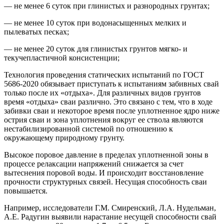
— не менее 6 суток при глинистых и разнородных грунтах;
— не менее 10 суток при водонасыщенных мелких и
пылеватых песках;
— не менее 20 суток для глинистых грунтов мягко- и
текучепластичной консистенции;
Технология проведения статических испытаний по ГОСТ
5686-2020 обязывает приступать к испытаниям забивных свай
только после их «отдыха». Для различных видов грунтов
время «отдыха» сваи различно. Это связано с тем, что в ходе
забивки сваи и некоторое время после уплотненное ядро ниже
острия сваи и зона уплотнения вокруг ее ствола являются
нестабилизированной системой по отношению к
окружающему природному грунту.
Высокое поровое давление в пределах уплотненной зоны в
процессе релаксации напряжений снижается за счет
вытеснения поровой воды. И происходит восстановление
прочности структурных связей. Несущая способность сваи
повышается.
Например, исследователи Г.М. Смиренский, Л.А. Нудельман,
А.Е. Радугин выявили нарастание несущей способности свай