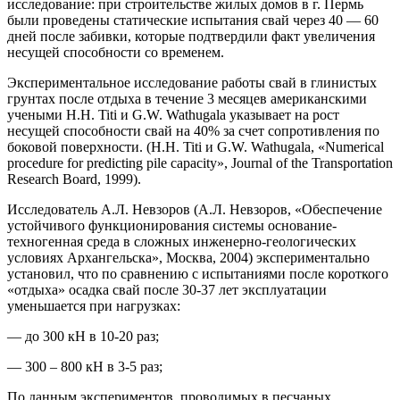
исследование: при строительстве жилых домов в г. Пермь
были проведены статические испытания свай через 40 — 60
дней после забивки, которые подтвердили факт увеличения
несущей способности со временем.
Экспериментальное исследование работы свай в глинистых
грунтах после отдыха в течение 3 месяцев американскими
учеными H.H. Titi и G.W. Wathugala указывает на рост
несущей способности свай на 40% за счет сопротивления по
боковой поверхности. (H.H. Titi и G.W. Wathugala, «Numerical
procedure for predicting pile capacity», Journal of the Transportation
Research Board, 1999).
Исследователь А.Л. Невзоров (А.Л. Невзоров, «Обеспечение
устойчивого функционирования системы основание-
техногенная среда в сложных инженерно-геологических
условиях Архангельска», Москва, 2004) экспериментально
установил, что по сравнению с испытаниями после короткого
«отдыха» осадка свай после 30-37 лет эксплуатации
уменьшается при нагрузках:
— до 300 кН в 10-20 раз;
— 300 – 800 кН в 3-5 раз;
По данным экспериментов, проводимых в песчаных