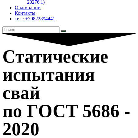
20276.1)
О компании
Контакты
тел.: +79822894441
Статические
испытания
свай
по ГОСТ 5686 -
2020