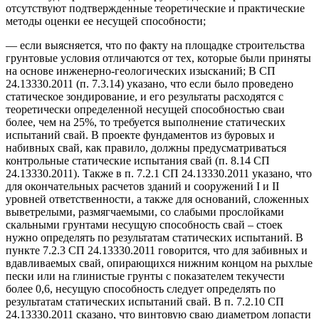
отсутствуют подтвержденные теоретические и практические
методы оценки ее несущей способности;
— если выясняется, что по факту на площадке строительства
грунтовые условия отличаются от тех, которые были приняты
на основе инженерно-геологических изысканий; В СП
24.13330.2011 (п. 7.3.14) указано, что если было проведено
статическое зондирование, и его результаты расходятся с
теоретически определенной несущей способностью сваи
более, чем на 25%, то требуется выполнение статических
испытаний свай. В проекте фундаментов из буровых и
набивных свай, как правило, должны предусматриваться
контрольные статические испытания свай (п. 8.14 СП
24.13330.2011). Также в п. 7.2.1 СП 24.13330.2011 указано, что
для окончательных расчетов зданий и сооружений I и II
уровней ответственности, а также для оснований, сложенных
выветрелыми, размягчаемыми, со слабыми прослойками
скальными грунтами несущую способность свай – стоек
нужно определять по результатам статических испытаний. В
пункте 7.2.3 СП 24.13330.2011 говорится, что для забивных и
вдавливаемых свай, опирающихся нижним концом на рыхлые
пески или на глинистые грунты с показателем текучести
более 0,6, несущую способность следует определять по
результатам статических испытаний свай. В п. 7.2.10 СП
24.13330.2011 сказано, что винтовую сваю диаметром лопасти