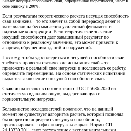
Бывает несущая способность сваи, определенная теоретически, несет в
себе ошибку в 200%.
Если результатам теоретического расчета несущая способность
сваи занижена – то это влечет за собой перерасход денег и
материалов на бессмысленно усиленный фундамент и
надземные конструкции. Если теоретическое значение
несущей способности дает завышенный результат по
отношению к реальному значению, это может привести к
авариям, обрушениям зданий и сооружений.
Поэтому, чтобы удостовериться в несущей способности сваи
требуется провести статические испытания свай – т.е.
приложить к реальной свае нагрузки и исследовать ее работу,
определить перемещения. На основе статических испытаний
выдается заключение о несущей способности сваи.
Сваю испытывают в соответствии с ГОСТ 5686-2020 на
статическую вдавливающую, выдергивающую и
горизонтальную нагрузки.
Большинство исследователей полагают, что на данный
момент не существует алгоритма расчета, который позволял
бы корректно определить несущую способность,
прогнозировать график «нагрузка-осадка». Нормы СП
24.13330.2011 дают расхождение с экспериментальными