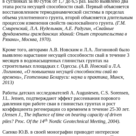
в суглинках за 80 суток от 1,7 до 6,5 раз. Было выявлено два
этапа роста несущей способности свай. Первый объясняется
восстановлением термодинамической системы в пределах
объема уплотненного грунта, второй объясняется длительным
процессом изменения свойств околосвайного грунта.
(Г.М.
Смиренский, Л.А. Нудельман, А.Е. Радугин, «Свайные
фундаменты гражданских зданий: Опыт строительства в
Рязани», Москва, 1970).
Кроме того, авторами А.В. Новским и Л.А. Логиновой было
выявлено нарастание несущей способности свай в течение 3
месяцев в водонасыщенных глинистых грунтах на
строительных площадках г. Одессы.
(А.В. Новский и Л.А.
Логинова, «О повышении несущей способности свай во
времени», Геотехника Беларуси: наука и практика, Минск,
2013)
Работы датских исследователей A. Augustesen, C.S. Sorensen,
J.L. Jensen, подтверждают эффект рассеивания порового
давления при работе сваи в глинистых грунтах и рост
коэффициента регенерации со временем в течение 25-30 лет.
(Jensen J., The influence of time on bearing capacity of driven
th
piles? Proc
.
Of
the
14
Nordic
Geotechnical
Meeting
, 2004).
Саенко Ю.В. в своей монографии приводит интересное